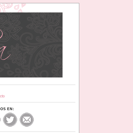
cto
OS EN: