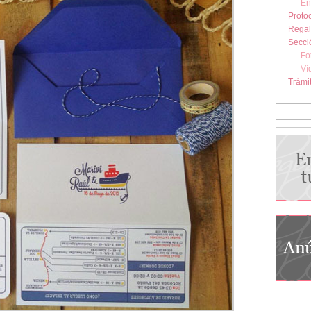
En
Protoc
Regal
Secció
Fo
Ví
Trámi