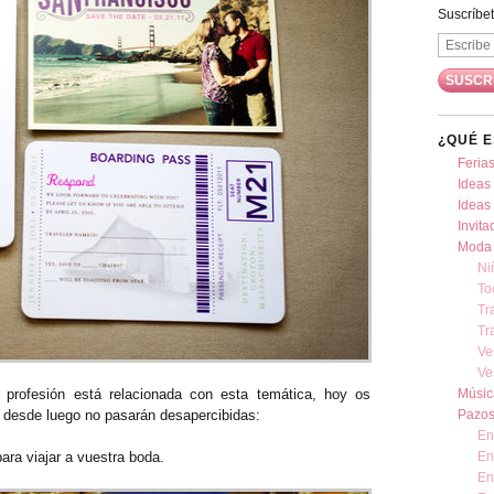
Suscríbet
¿QUÉ E
Ferias
Ideas
Ideas 
Invita
Moda 
Ni
To
Tr
Tr
Ve
Ve
 profesión está relacionada con esta temática, hoy os
Músic
 desde luego no pasarán desapercibidas:
Pazos
En
ara viajar a vuestra boda.
En
En