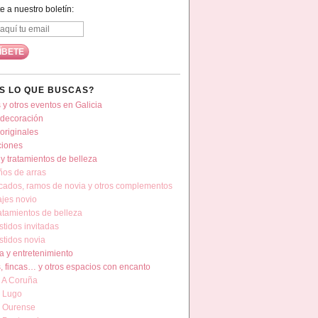
e a nuestro boletín:
S LO QUE BUSCAS?
 y otros eventos en Galicia
 decoración
originales
ciones
y tratamientos de belleza
ños de arras
cados, ramos de novia y otros complementos
ajes novio
atamientos de belleza
stidos invitadas
stidos novia
a y entretenimiento
, fincas… y otros espacios con encanto
 A Coruña
 Lugo
 Ourense