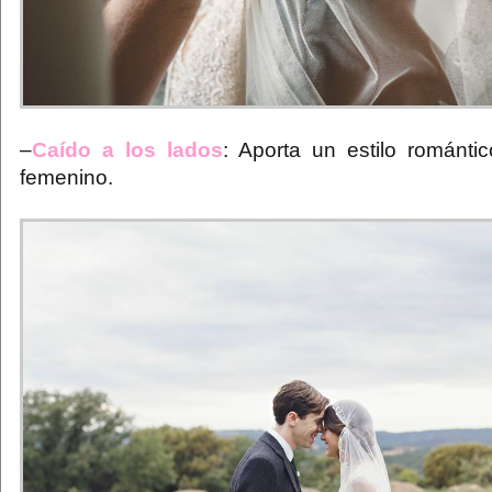
–
Caído a los lados
: Aporta un estilo románti
femenino.