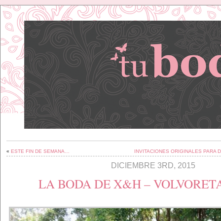
«
ESTE FIN DE SEMANA…
INVITACIONES ORIGINALES PARA 
DICIEMBRE 3RD, 2015
LA BODA DE X&H – VOLVORET