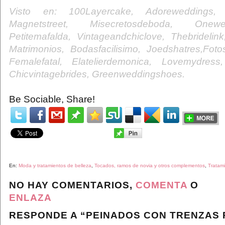
Visto en: 100Layercake, Adoreweddings, L
Magnetstreet, Misecretosdeboda, Onew
Petitemafalda, Vintageandchiclove, Thebridelink
Matrimonios, Bodasfacilisimo, Joedshatres,Foto
Femalefatal, Elatelierdemonica, Lovemydres
Chicvintagebrides, Greenweddingshoes.
Be Sociable, Share!
En:
Moda y tratamientos de belleza
,
Tocados, ramos de novia y otros complementos
,
Tratami
NO HAY COMENTARIOS,
COMENTA
O
ENLAZA
RESPONDE A “PEINADOS CON TRENZAS 