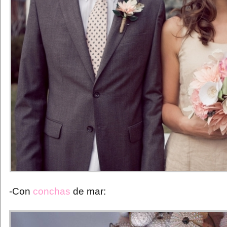
-Con
conchas
de mar: