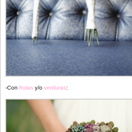
-Con
frutas
y/o
verduras
: