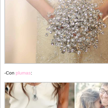
-Con
plumas
: