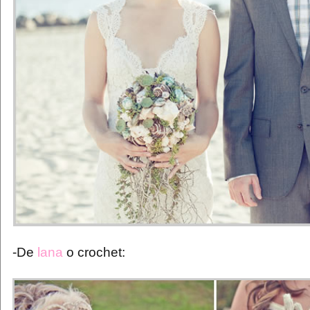
-De
lana
o crochet: