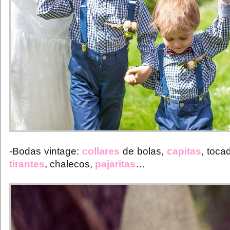
-Bodas vintage:
collares
de bolas,
capitas
, toca
tirantes
, chalecos,
pajaritas
…