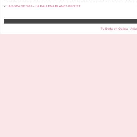
«
LA BODA DE S&J – LA BALLENA BLANCA PROJET
Tu Boda en Galicia
|
Avis