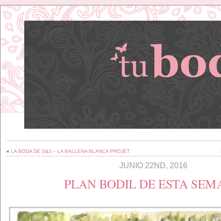
«
LA BODA DE S&J – LA BALLENA BLANCA PROJET
JUNIO 22ND, 2016
PLAN BODIL DE ESTA SE